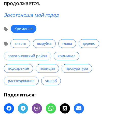
продолжается.
Золотоноша мой город
Криминал
власть
вырубка
глава
дерево
золотоношский район
криминал
подозрение
полиция
прокуратура
расследование
ущерб
Поделиться: