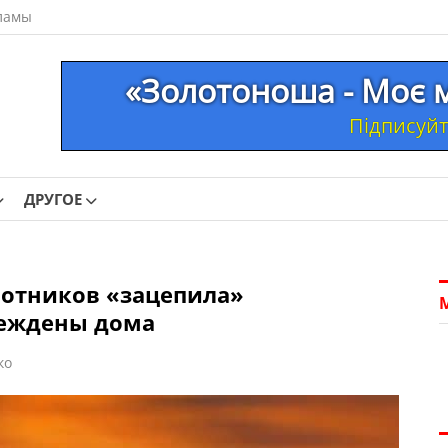
ламы
«Золотоноша - Моє м
Підписуйте
ДРУГОЕ
лотников «зацепила»
реждены дома
ко