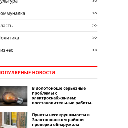
ультура
>>
Коммуналка
>>
ласть
>>
Политика
>>
Бизнес
>>
ПОПУЛЯРНЫЕ НОВОСТИ
В Золотоноше серьезные
проблемы с
электроснабжением:
восстановительные работы
могут продолжаться
несколько дней
Пункты несокрушимости в
Золотоношском районе:
проверка обнаружила