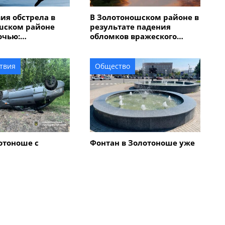
ия обстрела в
В Золотоношском районе в
шском районе
результате падения
очью:
обломков вражеского
ны дома,
беспилотника возник
о
пожар, повреждена ЛЭП
риятия, возник
твия
Общество
отоноше с
Фонтан в Золотоноше уже
том автомобиля
работает, также в городе
2-летняя пьяная
продолжается озеленение
и высадка цветов
Все новости