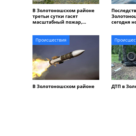
В Золотоношском районе
Последств
третьи сутки гасят
Золотоно
масштабный пожар,
сегодня н
который возник из-за
поврежде
неосторожного обращения
имуществ
с огнем
агропредп
Происшествия
Происшес
пожар
В Золотоношском районе
ДТП в Зол
вражеская ракета
переворо
повредила ферму
создала 3
женщина
ПОХОЖИЕ НОВОСТИ