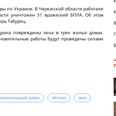
К
ры по Украине. В Черкасской области работали
асти уничтожен 31 вражеский БПЛА. Об этом
орь Табурец.
В
рона повреждены окна в трех жилых домах.
тановительные работы будут проведены силами
золотоношский район
обстрел
окно