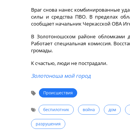
Враг снова нанес комбинированные уда
силы и средства ПВО. В пределах обл
сообщает начальник Черкасской ОВА Иг
В Золотоношском районе обломками д
Работает специальная комиссия. Восс
громады.
К счастью, люди не пострадали.
Золотоноша мой город
Происшествия
беспилотник
война
дом
разрушения