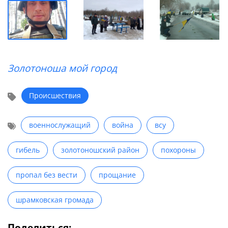
Золотоноша мой город
Происшествия
военнослужащий
война
всу
гибель
золотоношский район
похороны
пропал без вести
прощание
шрамковская громада
Поделиться: