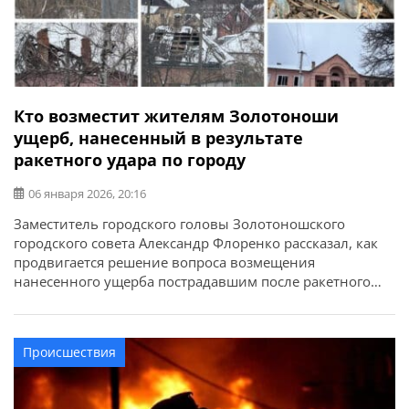
Кто возместит жителям Золотоноши
ущерб, нанесенный в результате
ракетного удара по городу
06 января 2026, 20:16
Заместитель городского головы Золотоношского
городского совета Александр Флоренко рассказал, как
продвигается решение вопроса возмещения
нанесенного ущерба пострадавшим после ракетного
удара по городу Золотоноша. «Несколько слов о
помощи по возмещению нанесенного ущерба
пострадавшим после ракетного удара по городу
Происшествия
Золотоноша. Также немного информации о
государственном профессиональном лицее. Коротко
скажу так – пыль улеглась и началась бюрократия,