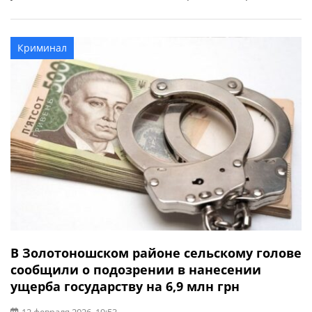
элемент регулирования движения и снеся дорожные
знаки. Об этом сообщил заместитель городского головы
Золотоноши Александр Флоренко. Ему чудом удалось
Криминал
не задеть другие автомобили, которые двигались по
центральной улице, […]
В Золотоношском районе сельскому голове
сообщили о подозрении в нанесении
ущерба государству на 6,9 млн грн