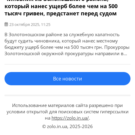
который нанес ущерб более чем на 500
тысяч гривен, предстанет перед судом
23 октября 2025, 11:25
В Золотоношском районе за служебную халатность
будут судить чиновника, который нанес местному
бюджету ущерб более чем на 500 тысяч грн. Прокуроры
Золотоношской окружной прокуратуры направили в
суд обвинительный акт по факту служебной халатности
(ч. 2 ст. 367 УК Украины). Об этом сообщила пресс-
служба Черкасской областной прокуратуры. По данным
Все новости
следствия, в период с июня по декабрь […]
Использование материалов сайта разрешено при
условии открытой для поисковых систем гиперссылки
на
https://zolo.in.ua/
.
© zolo.in.ua,
2025-2026