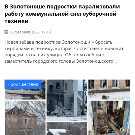
В Золотоноше подростки парализовали
работу коммунальной снегоуборочной
техники
03 февраля 2026, 17:10
Новая забава подростков Золотоноши – бросать
кирпичами в технику, которая чистит снег и наводит
порядки на наших улицах. Об этом сообщил
заместитель городского головы Золотоношского
городского совета Александр Флоренко. «Новая забава
малолеток нашего города — бросать кирпичами в
технику, которая чистит снег и наводит порядки на
Происшествия
наших улицах. А после этого, качать права и показывать
[…]