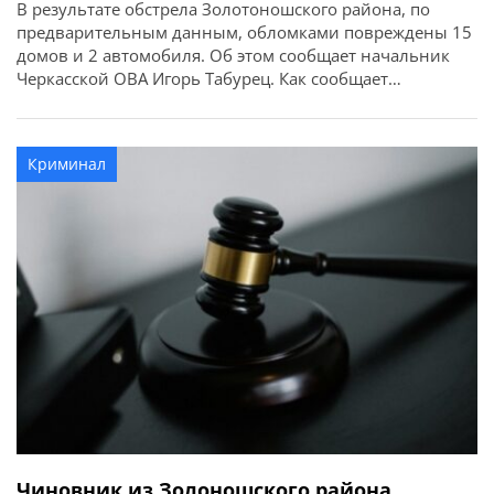
В результате обстрела Золотоношского района, по
предварительным данным, обломками повреждены 15
домов и 2 автомобиля. Об этом сообщает начальник
Черкасской ОВА Игорь Табурец. Как сообщает
Золотоношский городской совет, падение обломков
вражеского БПЛА было зафиксировано в селе
Благодатное Золотоношской громады. «С полуночи,
Криминал
сразу после инцидента, оказываем помощь
пострадавшим. Из резервного фонда УЖКХ выделены
пленка, шифер и […]
Чиновник из Золоношского района,