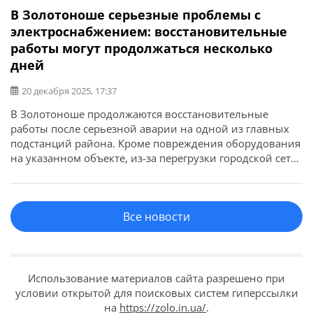
В Золотоноше серьезные проблемы с
электроснабжением: восстановительные
работы могут продолжаться несколько
дней
20 декабря 2025, 17:37
В Золотоноше продолжаются восстановительные
работы после серьезной аварии на одной из главных
подстанций района. Кроме повреждения оборудования
на указанном объекте, из-за перегрузки городской сети
в городе вышло из строя несколько малых подстанций
в разных кварталах Золотоноши. Об этом сообщил
заместитель городского головы Золотоношского
Все новости
городского совета Александр Флоренко. В связи с этим
энергетикам РЭС пришлось перебросить […]
Использование материалов сайта разрешено при
условии открытой для поисковых систем гиперссылки
на
https://zolo.in.ua/
.