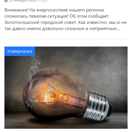
23 января 2026, 11:25
Внимание! На энергосистеме нашего региона
сложилась тяжелая ситуация! Об этом сообщает
Золотоношский городской совет. Как известно, мы и не
так давно имели довольно сложные и неприятные
графики почасовых отключений, но после последнего
удара врага – имеем аварийные отключения! Вчера
часть Золотоношской громады фактически находилась
Коммуналка
в полном блекауте. Критическая инфраструктура в
течение дня была переведена на […]