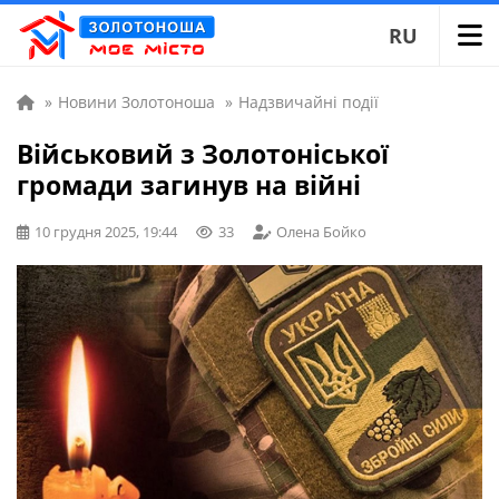
RU
»
Новини Золотоноша
»
Надзвичайні події
Військовий з Золотоніської
громади загинув на війні
10 грудня 2025, 19:44
33
Олена Бойко