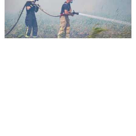
В Золотоніському районі третю добу гасять
масштабну пожежу, що виникла через
необережне поводження з вогнем
Події