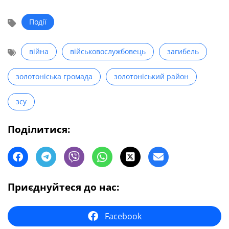
Події
війна
військовослужбовець
загибель
золотоніська громада
золотоніський район
зсу
Поділитися:
Приєднуйтеся до нас:
Facebook