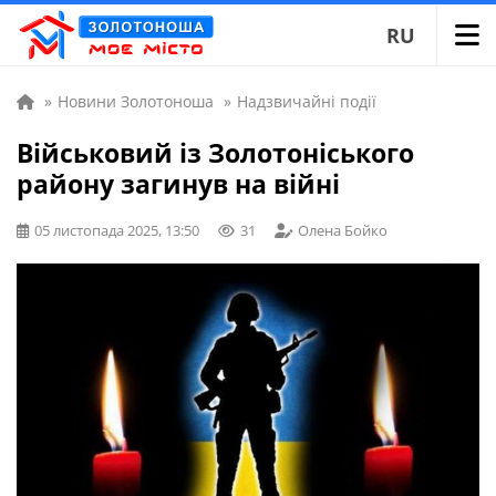
RU
»
Новини Золотоноша
»
Надзвичайні події
Військовий із Золотоніського
району загинув на війні
05 листопада 2025, 13:50
31
Олена Бойко