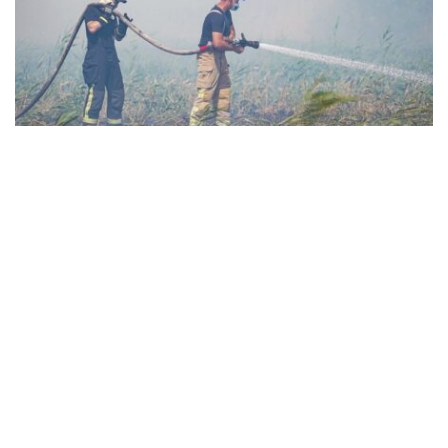
В Золотоніському районі третю добу гасять
масштабну пожежу, що виникла через
необережне поводження з вогнем
Події