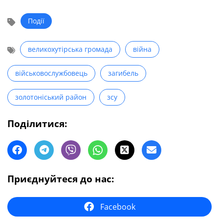
Події
великохутірська громада
війна
військовослужбовець
загибель
золотоніський район
зсу
Поділитися:
Приєднуйтеся до нас:
Facebook