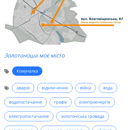
Золотоноша моє місто
Комуналка
аварія
відключення
війна
вода
водопостачання
графік
електроенергія
електропостачання
золотоніська громада