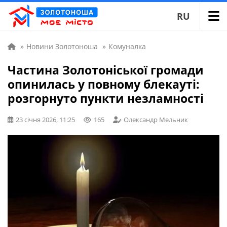
RU
»
Новини Золотоноша
»
Комуналка
Частина Золотоніської громади
опинилась у повному блекауті:
розгорнуто пункти незламності
23 січня 2026, 11:25
165
Олександр Мельник