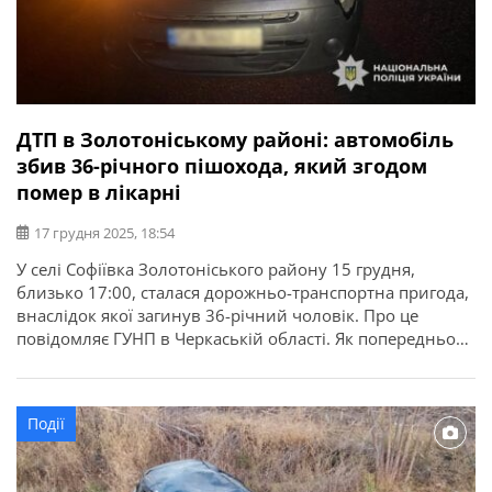
ДТП в Золотоніському районі: автомобіль
збив 36-річного пішохода, який згодом
помер в лікарні
17 грудня 2025, 18:54
У селі Софіївка Золотоніського району 15 грудня,
близько 17:00, сталася дорожньо-транспортна пригода,
внаслідок якої загинув 36-річний чоловік. Про це
повідомляє ГУНП в Черкаській області. Як попередньо
встановили поліцейські, 51-річний водій автомобіля
«Renault Kangoo», рухаючись вулицею Черкаський Шлях,
після зустрічного роз’їзду з вантажівкою скоїв наїзд на
Події
пішохода. Постраждалого з тілесними ушкодженнями
госпіталізували до лікарні, де від […]