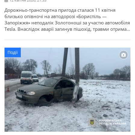
12 квітня 2026, 21:33
Дорожньо-транспортна пригода сталася 11 квітня
близько опівночі на автодорозі «Бориспіль —
Запоріжжя» неподалік Золотоноші за участю автомобіля
Tesla. Внаслідок аварії загинув пішохід, травми отримав
водій автівки, а пасажирка від госпіталізації
відмовилася. Про це повідомляє ГУНП в Черкаській
області. Як попередньо встановили поліцейські,
Події
рухаючись трасою, 26-річний водій здійснив наїзд на
пішохода. Від отриманих травм чоловік загинув […]