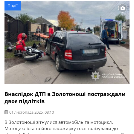
впорався з керуванням, виїхав за межі проїзної частини
Події
та злетів у кювет. В результаті аварії керманич і його 72-
річний пасажир отримали […]
Внаслідок ДТП в Золотоноші постраждали
двоє підлітків
01 листопада 2025, 08:10
В Золотоноші зітнулися автомобіль та мотоцикл.
Мотоцикліста та його пасажирку госпіталізували до