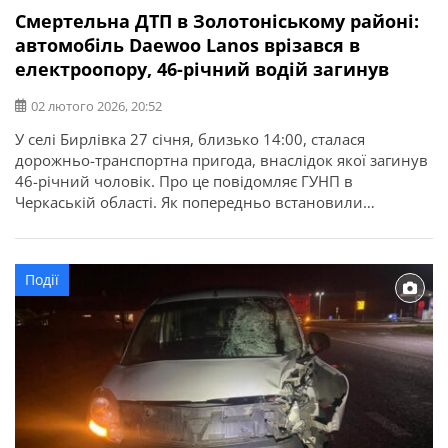
Смертельна ДТП в Золотоніському районі:
автомобіль Daewoo Lanos врізався в
електроопору, 46-річний водій загинув
02 лютого 2026, 20:52
У селі Бирлівка 27 січня, близько 14:00, сталася
дорожньо-транспортна пригода, внаслідок якої загинув
46-річний чоловік. Про це повідомляє ГУНП в
Черкаській області. Як попередньо встановили
поліцейські, 46-річний водій автомобіля «Daewoo
Lanos», рухаючись вулицею Центральною, не впорався
з керуванням та допустив наїзд на бетонну
Події
електроопору. Від отриманих травм керманич загинув
на місці події. За фактом ДТП […]