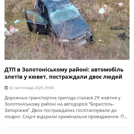
ДТП в Золотоніському районі: автомобіль
злетів у кювет, постраждали двоє людей
02 листопада 2025, 09:00
Дорожньо-транспортна пригода сталася 29 жовтня у
Золотоніському районі на автодорозі “Бориспіль-
Запоріжжя”. Двох постраждалих госпіталізували до
лікарні. Слідчі відкрили кримінальне провадження. Про
це повідомляє ГУНП в Черкаській області. Попередньо,
73-річний водій автомобіля «Chevrolet Aveo» не