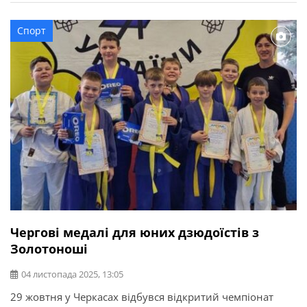
Золотоноші, які вибороли три золоті та шість
бронзових нагород: Тренер: Любов Давиденко.
Спорт
Чергові медалі для юних дзюдоїстів з
Золотоноші
04 листопада 2025, 13:05
29 жовтня у Черкасах відбувся відкритий чемпіонат