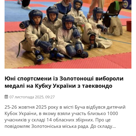
Юні спортсмени із Золотоноші вибороли
медалі на Кубку України з таеквондо
07 листопада 2025, 09:27
25-26 жовтня 2025 року в місті Буча відбувся дитячий
Кубок України, в якому взяли участь близько 1000
учасників у складі 14 обласних збірних. Про це
повідомляє Золотоніська міська рада. До складу
команди Черкаської області увійшли 12 спортсменів із