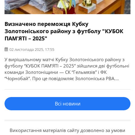
Визначено переможця Кубку
Золотоніського району з футболу "КУБОК
ПАМ’ЯТІ – 2025"
02 листопада 2025, 17:55
У вирішальному матчі Кубку Золотоніського району з
футболу “КУБОК ПАМ’ЯТІ – 2025” зійшлися дві футбольні
команди Золотоніщини — СК “Гельмязів” і ФК
“Чорнобай”. Про це повідомляє Золотоніська РВА.
Боротьба — до останньої хвилини. Напруга — до
останнього свистка. І все вирішив єдиний гол, який
подарував перемогу гельмязівській команді. Вітаємо СК
Всі новини
“Гельмязів” із заслуженою перемогою! Дякуємо […]
Використання матеріалів сайту дозволено за умови