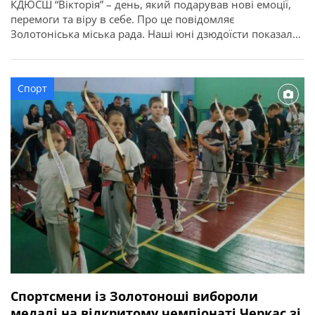
КДЮСШ “Вікторія” – день, який подарував нові емоції,
перемоги та віру в себе. Про це повідомляє
Золотоніська міська рада. Наші юні дзюдоїсти показали
неймовірний характер, силу волі та жагу до боротьби:
Тренер: Сніжана Собко.
Спорт
Спортсмени із Золотоноші вибороли
медалі на відкритому чемпіонаті Черкас зі