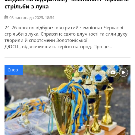
стрільби з лука
03 листопада 2025, 18:54
24-26 жовтня відбувся відкритий чемпіонат Черкас зі
стрільби з лука. Справжнє свято влучності та сили духу
творили й спортсмени Золотоніської
ДЮСШ, відзначившись серією нагород. Про це
повідомляє Золотоніська міська рада. Тренери: Роман
Хвиль, Геннадій Хвиль
Спорт