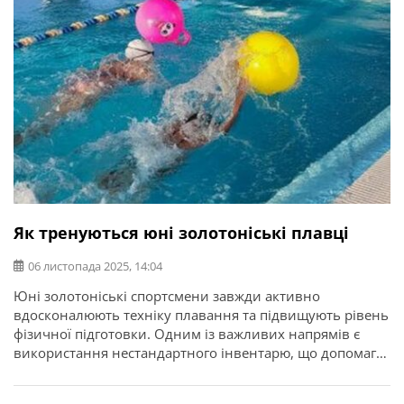
Як тренуються юні золотоніські плавці
06 листопада 2025, 14:04
Юні золотоніські спортсмени завжди активно
вдосконалюють техніку плавання та підвищують рівень
фізичної підготовки. Одним із важливих напрямів є
використання нестандартного інвентарю, що допомагає
покращити техніку гребка, розвивати
витривалість, урізноманітнити тренувальний