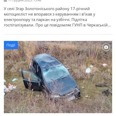
11 грудня 2025, 15:48
У селі Згар Золотоніського району 17-річний
мотоцикліст не впорався з керуванням і в’їхав у
електроопору та паркан на узбіччі. Підлітка
госпіталізували. Про це повідомляє ГУНП в Черкаській
області. Дорожньо-транспортна пригода сталася 5
грудня ввечері, близько 23:30. За кермом мотоцикла
«Geon ADX 250» перебував 17-річний житель
Події
Золотоніського району. Внаслідок дорожньо-
транспортної пригоди мотоцикліст отримав тілесні
ушкодження. Його […]