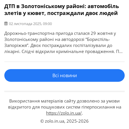
ДТП в Золотоніському районі: автомобіль
злетів у кювет, постраждали двоє людей
02 листопада 2025, 09:00
Дорожньо-транспортна пригода сталася 29 жовтня у
Золотоніському районі на автодорозі “Бориспіль-
Запоріжжя”. Двох постраждалих госпіталізували до
лікарні. Слідчі відкрили кримінальне провадження. Про
це повідомляє ГУНП в Черкаській області. Попередньо,
73-річний водій автомобіля «Chevrolet Aveo» не
впорався з керуванням, виїхав за межі проїзної частини
Всі новини
та злетів у кювет. В результаті аварії керманич і його 72-
річний пасажир отримали […]
Використання матеріалів сайту дозволено за умови
відкритого для пошукових систем гіперпосилання на
https://zolo.in.ua/
.
© zolo.in.ua,
2025-2026