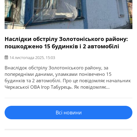
Наслідки обстрілу Золотоніського району:
пошкоджено 15 будинків і 2 автомобілі
14 листопада 2025, 15:03
Внаслідок обстрілу Золотоніського району, за
попередніми даними, уламками понівечено 15
будинків та 2 автомобілі. Про це повідомляє начальник
Черкаської ОВА Ігор Табурець. Як повідомляє
Золотоніська міська рада, падіння уламків ворожого
БПЛА було зафіксовано в селі Благодатне Золотоніської
громади. “З опівночі, одразу після інциденту, надаємо
Всі новини
допомогу постраждалим. З резервного фонду УЖКГ
виділено плівку, шифер та плити […]