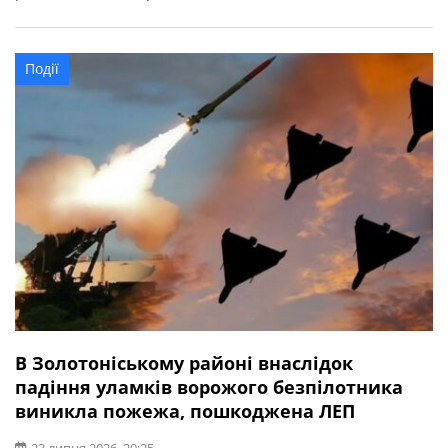
Черкаської ОВА Ігор Табурець. У Золотоніському районі
внаслідок падіння уламків БпЛА на проїжджу частину
пошкоджено кілька сусідніх домоволодінь. В іншому
Події
випадку — виникла пожежа на відкритій території. […]
В Золотоніському районі внаслідок
падіння уламків ворожого безпілотника
виникла пожежа, пошкоджена ЛЕП