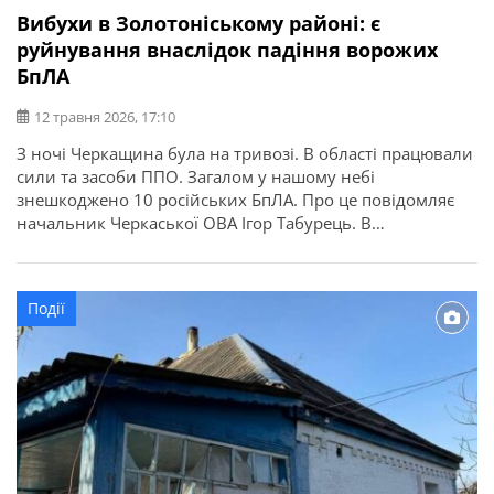
Вибухи в Золотоніському районі: є
руйнування внаслідок падіння ворожих
БпЛА
12 травня 2026, 17:10
З ночі Черкащина була на тривозі. В області працювали
сили та засоби ППО. Загалом у нашому небі
знешкоджено 10 російських БпЛА. Про це повідомляє
начальник Черкаської ОВА Ігор Табурець. В
Золотоніському районі знищено причіп і 40 вуликів
місцевого господарства. В іншій громаді – внаслідок
падіння БпЛА на відкритій місцевості вибуховою
Події
хвилею пошкоджено вікна трьох житлових […]