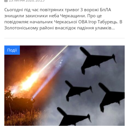
23 липня 2026, 20:25
Сьогодні під час повітряних тривог 3 ворожі БпЛА
знищили захисники неба Черкащини. Про це
повідомляє начальник Черкаської ОВА Ігор Табурець. В
Золотоніському районі внаслідок падіння уламків
загорілась суха рослинність. Також пошкоджено лінію
електропередач. Усі потрібні служби працюють. На
щастя, минулось без травмованих.
Події