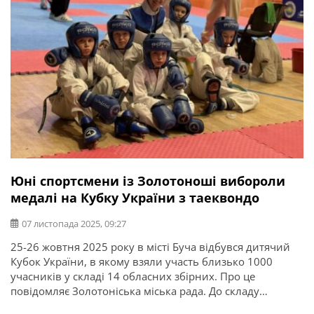
Юні спортсмени із Золотоноші вибороли
медалі на Кубку України з таеквондо
07 листопада 2025, 09:27
25-26 жовтня 2025 року в місті Буча відбувся дитячий
Кубок України, в якому взяли участь близько 1000
учасників у складі 14 обласних збірних. Про це
повідомляє Золотоніська міська рада. До складу
команди Черкаської області увійшли 12 спортсменів із