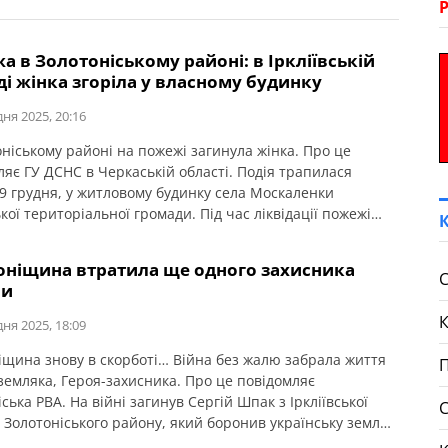
 в Золотоніському районі: в Іркліївській
і жінка згоріла у власному будинку
дня 2025, 20:16
оніському районі на пожежі загинула жінка. Про це
ляє ГУ ДСНС в Черкаській області. Подія трапилася
19 грудня, у житловому будинку села Москаленки
ької територіальної громади. Під час ліквідації пожежі
рці виявили у кімнаті бездиханне тіло господарки.
знищено побутові речі. Причиною пожежі стало
оніщина втратила ще одного захисника
жне поводження з вогнем.
С
ни
дня 2025, 18:09
іщина знову в скорботі… Війна без жалю забрала життя
П
земляка, Героя-захисника. Про це повідомляє
ська РВА. На війні загинув Сергій Шпак з Іркліївської
 Золотоніського району, який боронив українську землю
йського окупанта Вічна слава Герою України!