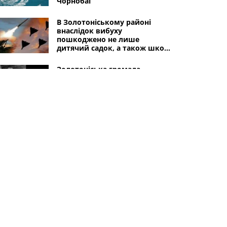
Чорнобаї
В Золотоніському районі
внаслідок вибуху
пошкоджено не лише
дитячий садок, а також школу
і 7 будинків
Золотоніська громада
втратила ще одного
захисника України
Золотоноша втратила ще
одного захисника України:
йому було 44 роки...
Інші міста
Черкаси