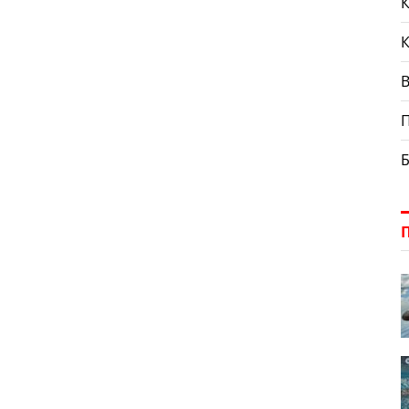
К
П
Б