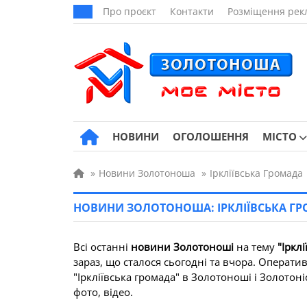
Про проєкт
Контакти
Розміщення рек
НОВИНИ
ОГОЛОШЕННЯ
МІСТО
»
Новини Золотоноша
»
Іркліївська Громада
НОВИНИ ЗОЛОТОНОША: ІРКЛІЇВСЬКА Г
Всі останні
новини Золотоноші
на тему
"Іркл
зараз, що сталося сьогодні та вчора. Операти
"Іркліївська громада" в Золотоноші і Золотоні
фото, відео.