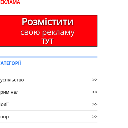
РЕКЛАМА
Розмістити
свою рекламу
ТУТ
КАТЕГОРІЇ
успільство
>>
Кримінал
>>
одії
>>
Спорт
>>