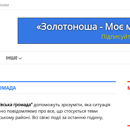
лами
«Золотоноша - Моє м
Підписуйте
ІНШЕ
РОМАДА
іївська громада"
допоможуть зрозуміти, яка ситуація
вно повідомляємо про все, що стосується теми
ському районі. Всі свіжі події за останню годину,