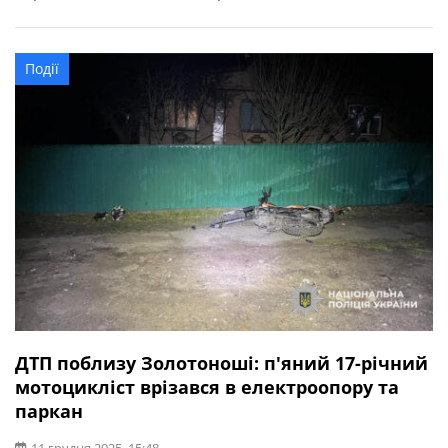
поліцейські, 46-річний водій автомобіля «Daewoo
Lanos», рухаючись вулицею Центральною, не впорався
з керуванням та допустив наїзд на бетонну
Події
електроопору. Від отриманих травм керманич загинув
на місці події. За фактом ДТП […]
ДТП поблизу Золотоноші: п'яний 17-річний
мотоцикліст врізався в електроопору та
паркан