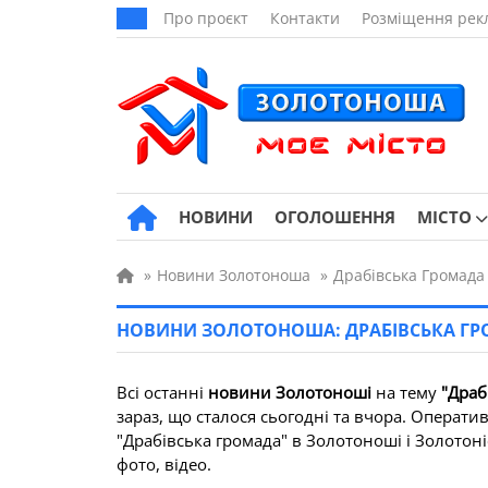
Про проєкт
Контакти
Розміщення рек
НОВИНИ
ОГОЛОШЕННЯ
МІСТО
»
Новини Золотоноша
»
Драбівська Громада
НОВИНИ ЗОЛОТОНОША: ДРАБІВСЬКА Г
Всі останні
новини Золотоноші
на тему
"Драб
зараз, що сталося сьогодні та вчора. Операти
"Драбівська громада" в Золотоноші і Золотоніс
фото, відео.