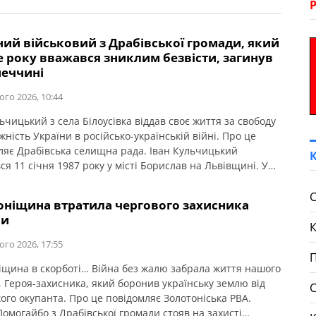
ний військовий з Драбівської громади, який
е року вважався зниклим безвісти, загинув
неччині
ого 2026, 10:44
ьчицький з села Білоусівка віддав своє життя за свободу
жність України в російсько-українській війні. Про це
ляє Драбівська селищна рада. Іван Кульчицький
я 11 січня 1987 року у місті Борислав на Львівщині. У
ці разом з родиною переїхав на Черкащину. З травня
ку був мобілізований до лав Збройних Сил України.
С
оніщина втратила чергового захисника
[…]
ни
ого 2026, 17:55
П
іщина в скорботі… Війна без жалю забрала життя нашого
, Героя-захисника, який боронив українську землю від
кого окупанта. Про це повідомляє Золотоніська РВА.
Помогайбо з Драбівської громади стояв на захисті