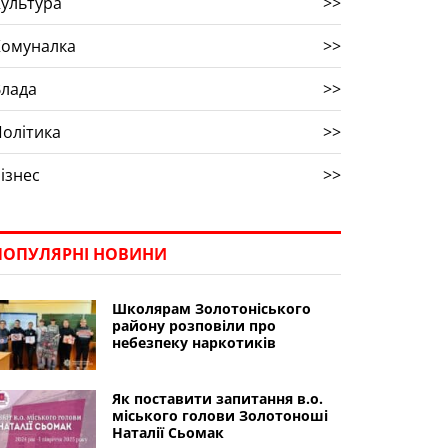
ультура
>>
Комуналка
>>
Влада
>>
олітика
>>
ізнес
>>
ПОПУЛЯРНІ НОВИНИ
Школярам Золотоніського
району розповіли про
небезпеку наркотиків
Як поставити запитання в.о.
міського голови Золотоноші
Наталії Сьомак