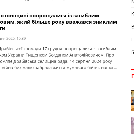
К
, віддано боровся з російськими окупантами. Вічна слава
країни!
лотоніщині попрощалися із загиблим
ковим, який більше року вважався зниклим
ти
дня 2025, 15:39
П
Драбівської громади 17 грудня попрощалися з загиблим
Б
ком України Тищенком Богданом Анатолійовичем. Про
домляє Драбівська селищна рада. 14 серпня 2024 року
 війна без жалю забрала життя мужнього бійця, нашого
, який боронив українську землю від російського
а. Понад рік Богдан вважався зниклим безвісти.
ою був сповнений цей день для всіх мешканців громади,