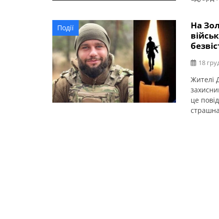
України
Герою У
На Зо
Події
війсь
безвіс
18 гру
Жителі 
захисни
це пові
страшна
земляка
окупант
Скорбот
[…]