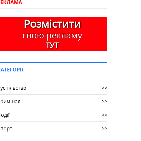
РЕКЛАМА
Розмістити
свою рекламу
ТУТ
КАТЕГОРІЇ
успільство
>>
Кримінал
>>
одії
>>
Спорт
>>