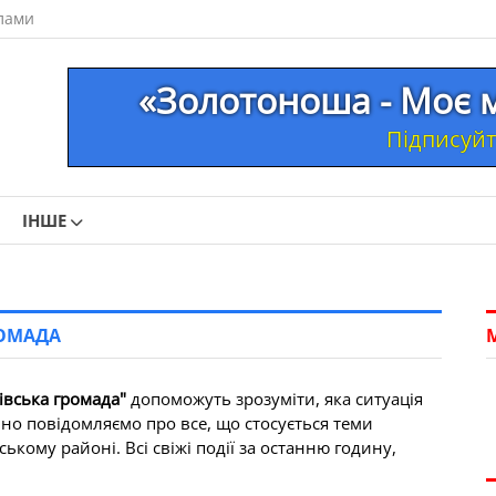
лами
«Золотоноша - Моє м
Підписуйте
ІНШЕ
РОМАДА
івська громада"
допоможуть зрозуміти, яка ситуація
вно повідомляємо про все, що стосується теми
ькому районі. Всі свіжі події за останню годину,