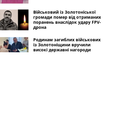
Військовий із Золотоніської
громади помер від отриманих
поранень внаслідок удару FPV-
дрона
Родинам загиблих військових
із Золотоніщини вручили
високі державні нагороди
Шалена ДТП в Золотоноші:
автомобіль перекинувся та
врізався в паркан
Інші міста
Черкаси