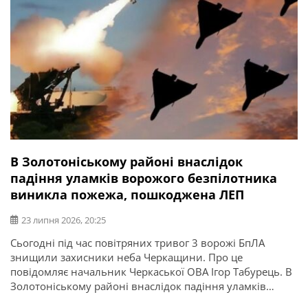
В Золотоніському районі внаслідок
падіння уламків ворожого безпілотника
виникла пожежа, пошкоджена ЛЕП
23 липня 2026, 20:25
Сьогодні під час повітряних тривог 3 ворожі БпЛА
знищили захисники неба Черкащини. Про це
повідомляє начальник Черкаської ОВА Ігор Табурець. В
Золотоніському районі внаслідок падіння уламків
загорілась суха рослинність. Також пошкоджено лінію