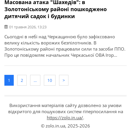
Масована атака "Шахедів": в
Золотоніському районі пошкоджено
дитячий садок і будинки
01 травня 2026, 13:23
Сьогодні в небі над Черкащиною було зафіксовано
велику кількість ворожих безпілотників. В
Золотоніському районі працювали сили та засоби ППО.
Про це повідомляє начальник Черкаської ОВА Ігор
Табурець. Внаслідок ворожої атаки у Золотоніському
районі уламками БпЛА та вибуховою хвилею
пошкоджено дитячий садок. У будівлі – повибивало
вікна. Травмованих немає. Вихованці з персоналом
1
2
…
10
>
закладу перебували в укритті. […]
Використання матеріалів сайту дозволено за умови
відкритого для пошукових систем гіперпосилання на
https://zolo.in.ua/
.
© zolo.in.ua,
2025-2026