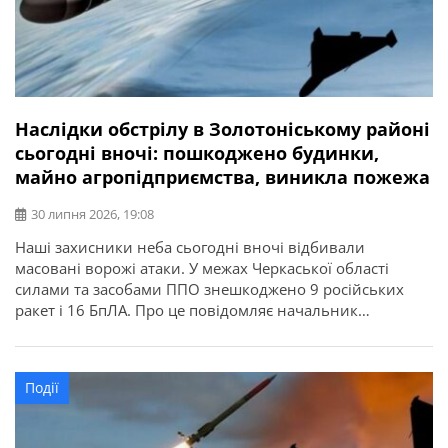
Наслідки обстрілу в Золотоніському районі
сьогодні вночі: пошкоджено будинки,
майно агропідприємства, виникла пожежа
30 липня 2026, 19:08
Наші захисники неба сьогодні вночі відбивали
масовані ворожі атаки. У межах Черкаської області
силами та засобами ППО знешкоджено 9 російських
ракет і 16 БпЛА. Про це повідомляє начальник
Черкаської ОВА Ігор Табурець. У Золотоніському районі
внаслідок падіння уламків БпЛА на проїжджу частину
пошкоджено кілька сусідніх домоволодінь. В іншому
Події
випадку — виникла пожежа на відкритій території. […]