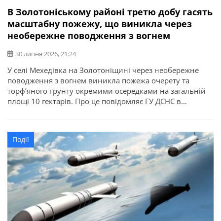
В Золотоніському районі третю добу гасять
масштабну пожежу, що виникла через
необережне поводження з вогнем
30 липня 2026, 21:24
У селі Мехедівка на Золотоніщині через необережне
поводження з вогнем виникла пожежа очерету та
торф’яного ґрунту окремими осередками на загальній
площі 10 гектарів. Про це повідомляє ГУ ДСНС в
Черкаській області. Вже третю добу на місці події
працюють відділ швидкого реагування Регіонального
центру управління в надзвичайних ситуаціях, а також
Події
рятувальники та техніка чотирьох пожежно-
рятувальних частин. […]