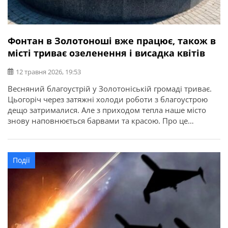
Фонтан в Золотоноші вже працює, також в
місті триває озеленення і висадка квітів
12 травня 2026, 19:53
Весняний благоустрій у Золотоніській громаді триває.
Цьогоріч через затяжні холоди роботи з благоустрою
дещо затрималися. Але з приходом тепла наше місто
знову наповнюється барвами та красою. Про це
повідомляє заступник міського голови Золотоноші
Олександр Флоренко. Уже запрацював фонтан, активно
тривають роботи з озеленення та висадки квітів.
Події
Традиційний квітковий букет уже встановлено на
перехресті вулиць Шевченка […]