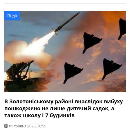
09 квітня 2026 року біля населеного пункту Мала
Корчаківка Юнаківськоі громади Сумського району,
Події
Сумської області під час виконання бойового завдання
із […]
В Золотоніському районі внаслідок вибуху
пошкоджено не лише дитячий садок, а
також школу і 7 будинків
01 травня 2026, 20:55