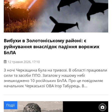
Вибухи в Золотоніському районі: є
руйнування внаслідок падіння ворожих
БпЛА
12 травня 2026, 17:10
З ночі Черкащина була на тривозі. В області працювали
сили та засоби ППО. Загалом у нашому небі
знешкоджено 10 російських БпЛА. Про це повідомляє
начальник Черкаської ОВА Ігор Табурець. В
Золотоніському районі знищено причіп і 40 вуликів
місцевого господарства. В іншій громаді – внаслідок
падіння БпЛА на відкритій місцевості вибуховою
Події
хвилею пошкоджено вікна трьох житлових […]