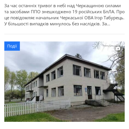
За час останніх тривог в небі над Черкащиною силами
та засобами ППО знешкоджено 19 російських БпЛА. Про
це повідомляє начальник Черкаської ОВА Ігор Табурець.
У більшості випадків минулось без наслідків. За
уточненими даними, в Золотоніському районі
уламками та вибуховою хвилею пошкоджено дитячий
садочок і школу, а також сім приватних будинків і лінію
Події
електропередач. Ремонтники вже […]