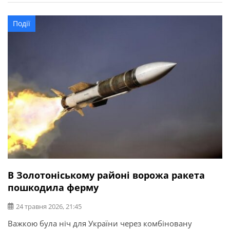
електропередач. Усі потрібні служби працюють. На
щастя, минулось без травмованих.
Події
В Золотоніському районі ворожа ракета
пошкодила ферму
24 травня 2026, 21:45
Важкою була ніч для України через комбіновану