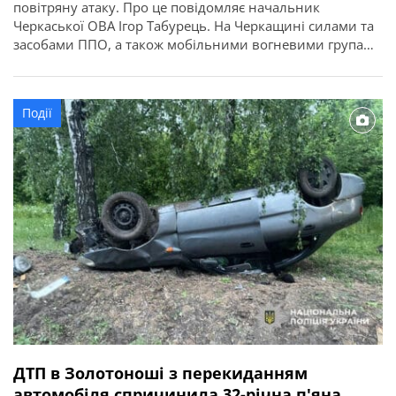
повітряну атаку. Про це повідомляє начальник
Черкаської ОВА Ігор Табурець. На Черкащині силами та
засобами ППО, а також мобільними вогневими групами
знешкоджено 8 російських ракет і 22 БпЛА. У
Золотоніському районі крилата ракета пошкодила
недіючу ферму. Потерпілих внаслідок події немає.
Події
ДТП в Золотоноші з перекиданням
автомобіля спричинила 32-річна п'яна