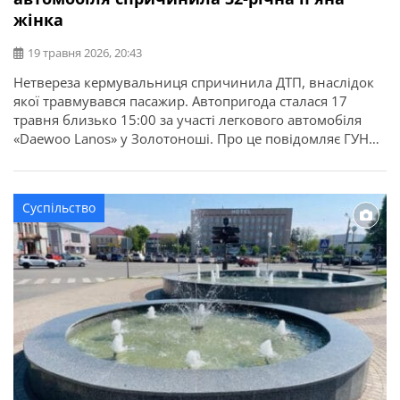
жінка
19 травня 2026, 20:43
Нетвереза кермувальниця спричинила ДТП, внаслідок
якої травмувався пасажир. Автопригода сталася 17
травня близько 15:00 за участі легкового автомобіля
«Daewoo Lanos» у Золотоноші. Про це повідомляє ГУНП
в Черкаській області. Попередньо поліцейські
встановили, що 32-річна водійка, рухаючись вулицею
Шевченка, під час проїзду залізничного переїзду не
Суспільство
дотрималася безпечної швидкості, не впоралася з
керуванням та допустила виїзд автомобіля […]